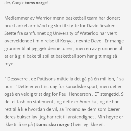
der, Google
toms norge
! .
Medlemmer av Warrior menn basketball team har donert
brukt ankel armbånd og sko til støtte for David årsaken.
Støtte fra samfunnet og University of Waterloo har vært
overveldende i min reise til Kenya , nevnte Dave . Er mange
grunner til at jeg gjør denne turen , men en av grunnene til
at er å gi tilbake til spillet basketball som har gitt meg så
mye .
" Dessverre , de Pattisons måtte la det gå på én million, " sa
hun . "Dette er en trist dag for kanadiske sport, men det er
også en veldig trist dag for Paul Henderson . ET stengetid. Si
det et fashion statement , og dette er Amerika , og de har
rett til å kle hvordan de vil, sa Troiano av dem som bærer
deres bukser lav. jeg har rett til anstendighet . Min høyre er
ikke til å se på (
toms sko norge
) hvis jeg ikke vil.