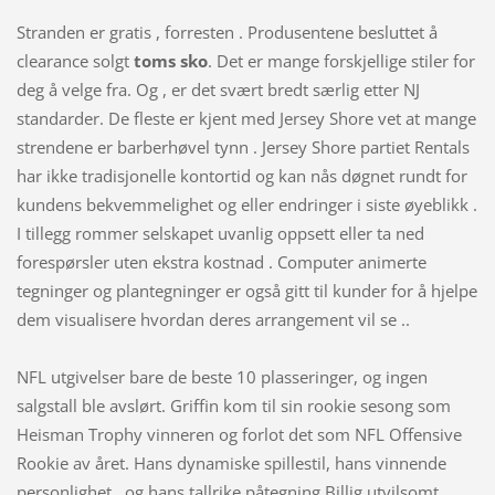
Stranden er gratis , forresten . Produsentene besluttet å
clearance solgt
toms sko
. Det er mange forskjellige stiler for
deg å velge fra. Og , er det svært bredt særlig etter NJ
standarder. De fleste er kjent med Jersey Shore vet at mange
strendene er barberhøvel tynn . Jersey Shore partiet Rentals
har ikke tradisjonelle kontortid og kan nås døgnet rundt for
kundens bekvemmelighet og eller endringer i siste øyeblikk .
I tillegg rommer selskapet uvanlig oppsett eller ta ned
forespørsler uten ekstra kostnad . Computer animerte
tegninger og plantegninger er også gitt til kunder for å hjelpe
dem visualisere hvordan deres arrangement vil se ..
NFL utgivelser bare de beste 10 plasseringer, og ingen
salgstall ble avslørt. Griffin kom til sin rookie sesong som
Heisman Trophy vinneren og forlot det som NFL Offensive
Rookie av året. Hans dynamiske spillestil, hans vinnende
personlighet , og hans tallrike påtegning Billig utvilsomt