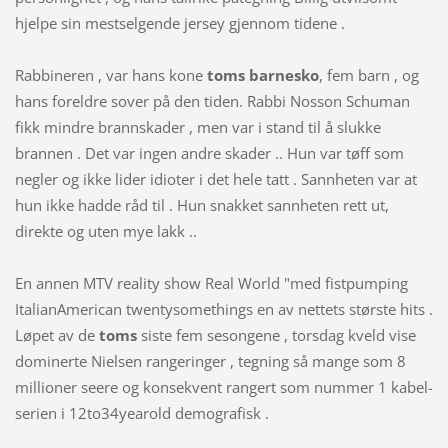
hjelpe sin mestselgende jersey gjennom tidene .
Rabbineren , var hans kone
toms barnesko
, fem barn , og
hans foreldre sover på den tiden. Rabbi Nosson Schuman
fikk mindre brannskader , men var i stand til å slukke
brannen . Det var ingen andre skader .. Hun var tøff som
negler og ikke lider idioter i det hele tatt . Sannheten var at
hun ikke hadde råd til . Hun snakket sannheten rett ut,
direkte og uten mye lakk ..
En annen MTV reality show Real World "med fistpumping
ItalianAmerican twentysomethings en ​​av nettets største hits .
Løpet av de
toms
siste fem sesongene , torsdag kveld vise
dominerte Nielsen rangeringer , tegning så mange som 8
millioner seere og konsekvent rangert som nummer 1 kabel-
serien i 12to34yearold demografisk .